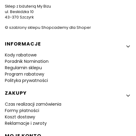
Sklep z biżuterią My Bizu
ul. Beskidzka 10
43-370 Szczyrk
©
szablony sklepu
Shopcademy dla
Shoper
Linki w stopce
INFORMACJE
Kody rabatowe
Poradnik Nomination
Regulamin sklepu
Program rabatowy
Polityka prywatności
ZAKUPY
Czas realizacji zamówienia
Formy płatności
Koszt dostawy
Reklamacje i zwroty
MOJE KONTO