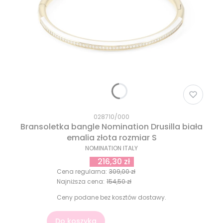
028710/000
Bransoletka bangle Nomination Drusilla biała
emalia złota rozmiar S
NOMINATION ITALY
216,30 zł
Cena regularna:
309,00 zł
Najniższa cena:
154,50 zł
Ceny podane bez kosztów dostawy.
Do koszyka