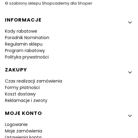
©
szablony sklepu
Shopcademy dla
Shoper
Linki w stopce
INFORMACJE
Kody rabatowe
Poradnik Nomination
Regulamin sklepu
Program rabatowy
Polityka prywatności
ZAKUPY
Czas realizacji zamówienia
Formy płatności
Koszt dostawy
Reklamacje i zwroty
MOJE KONTO
Logowanie
Moje zamówienia
Ustawienia konta