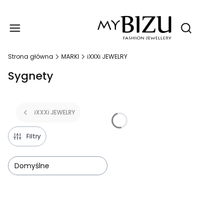
Produ
Otwórz wy
Strona główna
MARKI
iXXXi JEWELRY
Sygnety
iXXXi JEWELRY
Filtry
Domyślne
Lista produktów