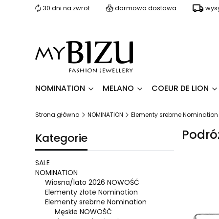
30 dni na zwrot
darmowa dostawa
wys
NOMINATION
MELANO
COEUR DE LION
Strona główna
NOMINATION
Elementy srebrne Nomination
Podróż
Kategorie
SALE
NOMINATION
Wiosna/lato 2026 NOWOŚĆ
Lista 
Elementy złote Nomination
Elementy srebrne Nomination
Męskie NOWOŚĆ