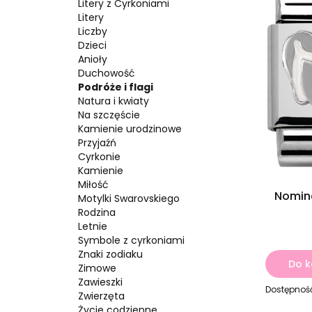
Litery z Cyrkoniami
Litery
Liczby
Dzieci
Anioły
Duchowość
Podróże i flagi
Natura i kwiaty
Na szczęście
Kamienie urodzinowe
Przyjaźń
Cyrkonie
Kamienie
Miłość
Nomin
Motylki Swarovskiego
Rodzina
Letnie
Symbole z cyrkoniami
Znaki zodiaku
Do k
Zimowe
Zawieszki
Dostępnoś
Zwierzęta
Życie codzienne