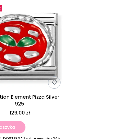
Ć
ion Element Pizza Silver
925
129,00 zł
oszyka
ć:
DOSTĘPNA 1 szt. - wysyłka 24h