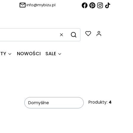
info@mybizu.pl
Produkty w k
Wyczyść
Szukaj
NTY
NOWOŚCI
SALE
Produkty:
4
Domyślne