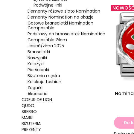
Podwójne linki
NOWOŚ
Elementy różowe złoto Nomination
Elementy Nomination na okazje
Gotowe bransoletki Nomination
Composable
Podstawy do bransoletek Nomination
Composable Glam
Jesień/zima 2025
Bransoletki
Naszyjniki
Kolczyki
Pierścionki
Biżuteria męska
Kolekcje fashion
Zegarki
Nominat
Akcesoria
COEUR DE LION
QUDO
SREBRO
MARKI
Do k
BIŻUTERIA
PREZENTY
Dostępnoś