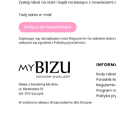
Zyskaj rabat na start i bądź na bieżąco z nowościami
Twój adres e-mail
Dołącz do newslettera
Zapisując się, akceptujesz nasz
Regulamin
(w zakresie dotyc
odbywa się zgodnie z
Polityką prywatności
.
Linki w
INFORM
Kody raba
Poradnik N
Sklep z biżuterią My Bizu
Regulamin
ul. Beskidzka 10
Program r
43-370 Szczyrk
Polityka p
©
szablony sklepu
Shopcademy dla
Shoper