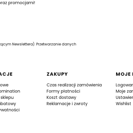
 oraz promocjami!
zącym Newslettera). Przetwarzanie danych
 stopce
ACJE
ZAKUPY
MOJE
towe
Czas realizacji zamówienia
Logowan
omination
Formy płatności
Moje za
 sklepu
Koszt dostawy
Ustawie
abatowy
Reklamacje i zwroty
Wishlist
rywatności