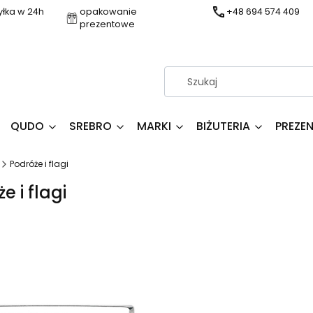
yłka w 24h
opakowanie
+48 694 574 409
prezentowe
QUDO
SREBRO
MARKI
BIŻUTERIA
PREZE
Podróże i flagi
e i flagi
produktów