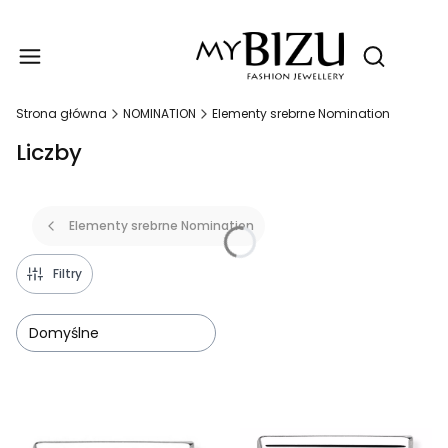
Produ
Otwórz wy
Strona główna
NOMINATION
Elementy srebrne Nomination
Liczby
Elementy srebrne Nomination
Filtry
Domyślne
Lista produktów