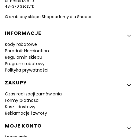
ul. Beskidzka 10
43-370 Szczyrk
©
szablony sklepu
Shopcademy dla
Shoper
Linki w stopce
INFORMACJE
Kody rabatowe
Poradnik Nomination
Regulamin sklepu
Program rabatowy
Polityka prywatności
ZAKUPY
Czas realizacji zamówienia
Formy płatności
Koszt dostawy
Reklamacje i zwroty
MOJE KONTO