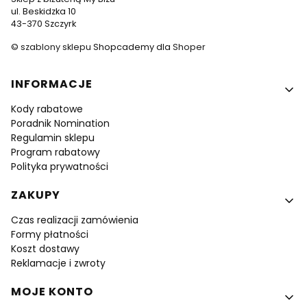
ul. Beskidzka 10
43-370 Szczyrk
©
szablony sklepu
Shopcademy dla
Shoper
Linki w stopce
INFORMACJE
Kody rabatowe
Poradnik Nomination
Regulamin sklepu
Program rabatowy
Polityka prywatności
ZAKUPY
Czas realizacji zamówienia
Formy płatności
Koszt dostawy
Reklamacje i zwroty
MOJE KONTO