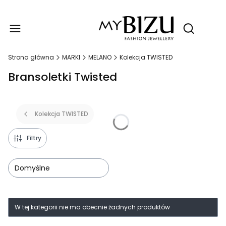
Produ
Otwórz wy
Strona główna
MARKI
MELANO
Kolekcja TWISTED
Bransoletki Twisted
Kolekcja TWISTED
Filtry
Domyślne
Lista produktów
W tej kategorii nie ma obecnie żadnych produktów