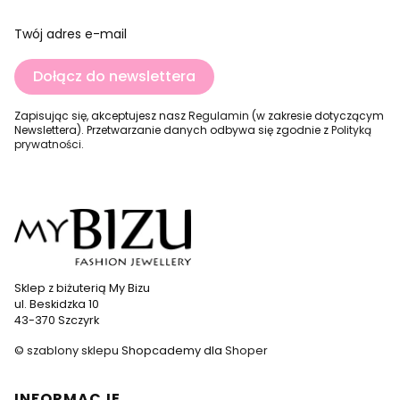
Twój adres e-mail
Dołącz do newslettera
Zapisując się, akceptujesz nasz
Regulamin
(w zakresie dotyczącym
Newslettera). Przetwarzanie danych odbywa się zgodnie z
Polityką
prywatności
.
Sklep z biżuterią My Bizu
ul. Beskidzka 10
43-370 Szczyrk
©
szablony sklepu
Shopcademy dla
Shoper
Linki w stopce
INFORMACJE