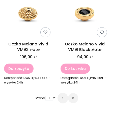
Oczko Melano Vivid
Oczko Melano Vivid
VM92 złote
VM91 Black złote
106,00 zł
94,00 zł
Do koszyka
Do koszyka
Dostępność:
DOSTĘPNA 1 szt. -
Dostępność:
DOSTĘPNA 1 szt. -
wysyłka 24h
wysyłka 24h
Strona
z 9
Przejdź do ostatniej 