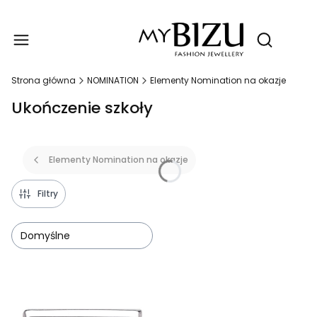
Produ
Otwórz wy
Strona główna
NOMINATION
Elementy Nomination na okazje
Ukończenie szkoły
Elementy Nomination na okazje
Filtry
Domyślne
Lista produktów