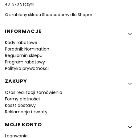
43-370 Szczyrk
©
szablony sklepu
Shopcademy dla
Shoper
Linki w stopce
INFORMACJE
Kody rabatowe
Poradnik Nomination
Regulamin sklepu
Program rabatowy
Polityka prywatności
ZAKUPY
Czas realizacji zamówienia
Formy płatności
Koszt dostawy
Reklamacje i zwroty
MOJE KONTO
Logowanie