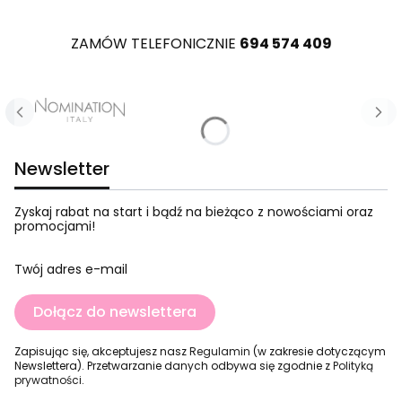
ZAMÓW TELEFONICZNIE
694 574 409
Naciśnij Enter lub spację, aby otworzyć stronę.
Naciśnij Enter lub spację, aby otworzyć stronę.
Naciśnij Enter lub spację, aby otworzyć stronę.
Naciśnij Enter lub spację, aby otworzyć stronę.
Naciśnij Enter lub spację, aby otworzyć stronę.
Naciśnij Enter lub spację, aby otworzyć stronę.
Naciśnij Enter lub spację, aby otworzyć stronę.
Newsletter
Zyskaj rabat na start i bądź na bieżąco z nowościami oraz
promocjami!
Twój adres e-mail
Dołącz do newslettera
Zapisując się, akceptujesz nasz
Regulamin
(w zakresie dotyczącym
Newslettera). Przetwarzanie danych odbywa się zgodnie z
Polityką
prywatności
.