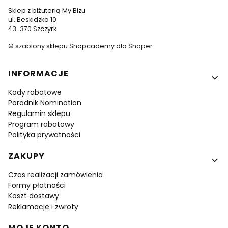
Sklep z biżuterią My Bizu
ul. Beskidzka 10
43-370 Szczyrk
©
szablony sklepu
Shopcademy dla
Shoper
Linki w stopce
INFORMACJE
Kody rabatowe
Poradnik Nomination
Regulamin sklepu
Program rabatowy
Polityka prywatności
ZAKUPY
Czas realizacji zamówienia
Formy płatności
Koszt dostawy
Reklamacje i zwroty
MOJE KONTO