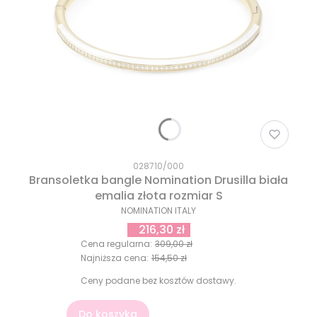
028710/000
Bransoletka bangle Nomination Drusilla biała
emalia złota rozmiar S
NOMINATION ITALY
216,30 zł
Cena regularna:
309,00 zł
Najniższa cena:
154,50 zł
Ceny podane bez kosztów dostawy.
Do koszyka