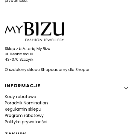
prywatności
.
Sklep z biżuterią My Bizu
ul. Beskidzka 10
43-370 Szczyrk
©
szablony sklepu
Shopcademy dla
Shoper
Linki w stopce
INFORMACJE
Kody rabatowe
Poradnik Nomination
Regulamin sklepu
Program rabatowy
Polityka prywatności