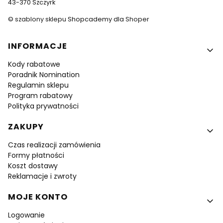
43-370 Szczyrk
©
szablony sklepu
Shopcademy dla
Shoper
Linki w stopce
INFORMACJE
Kody rabatowe
Poradnik Nomination
Regulamin sklepu
Program rabatowy
Polityka prywatności
ZAKUPY
Czas realizacji zamówienia
Formy płatności
Koszt dostawy
Reklamacje i zwroty
MOJE KONTO
Logowanie