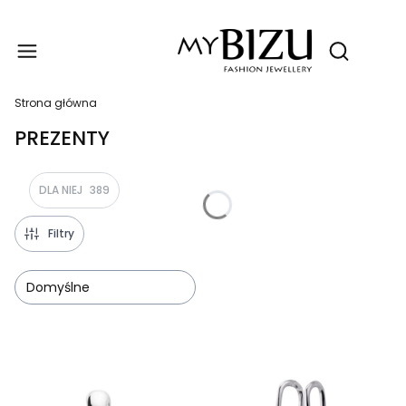
Produ
Otwórz wy
Strona główna
PREZENTY
DLA NIEJ
389
Filtry
Domyślne
Lista produktów