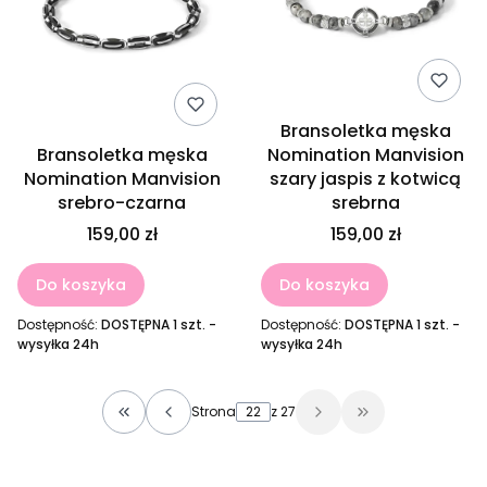
Bransoletka męska
Bransoletka męska
Nomination Manvision
Nomination Manvision
szary jaspis z kotwicą
srebro-czarna
srebrna
159,00 zł
159,00 zł
Do koszyka
Do koszyka
Dostępność:
DOSTĘPNA 1 szt. -
Dostępność:
DOSTĘPNA 1 szt. -
wysyłka 24h
wysyłka 24h
Strona
z 27
Wróć do pierwszej strony z produktami
Przejdź do osta