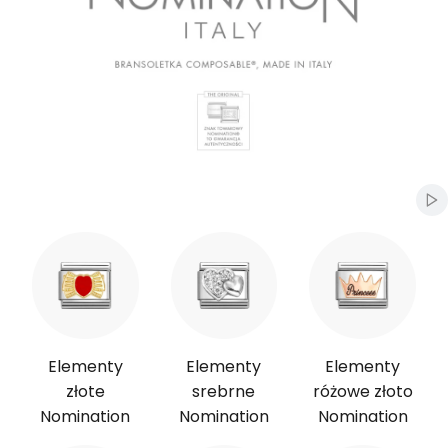
Naciśnij Enter lub spację, aby otworzyć stronę.
Naciśnij Enter lub spację, aby otworzyć stronę.
Naciśnij Enter lub spację, aby otworzyć stronę.
Wł
Elementy
Elementy
Elementy
złote
srebrne
różowe złoto
Nomination
Nomination
Nomination