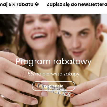
% rabatu 💎
Zapisz się do newslettera i otr
Program rabatowy
5% na pierwsze zakupy
zapisz się