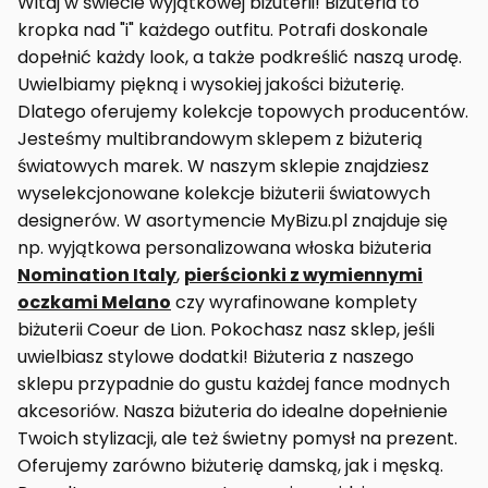
Witaj w świecie wyjątkowej biżuterii! Biżuteria to
kropka nad "i" każdego outfitu. Potrafi doskonale
dopełnić każdy look, a także podkreślić naszą urodę.
Uwielbiamy piękną i wysokiej jakości biżuterię.
Dlatego oferujemy kolekcje topowych producentów.
Jesteśmy multibrandowym sklepem z biżuterią
światowych marek. W naszym sklepie znajdziesz
wyselekcjonowane kolekcje biżuterii światowych
designerów. W asortymencie MyBizu.pl znajduje się
np. wyjątkowa personalizowana włoska biżuteria
Nomination Italy
,
pierścionki z wymiennymi
oczkami Melano
czy wyrafinowane komplety
biżuterii Coeur de Lion. Pokochasz nasz sklep, jeśli
uwielbiasz stylowe dodatki! Biżuteria z naszego
sklepu przypadnie do gustu każdej fance modnych
akcesoriów. Nasza biżuteria do idealne dopełnienie
Twoich stylizacji, ale też świetny pomysł na prezent.
Oferujemy zarówno biżuterię damską, jak i męską.